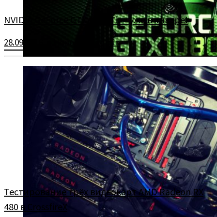
NVIDIA GeForce GTX 1080 Ti — уже в январе!
28.09.2016
в
Новости
-
admin
Видеокарта NVIDIA GeForce GTX 1080 Ti станет доступна уже в
январе!
Тестирование трёх видеокарт AMD Radeon RX
480 в CrossfireX