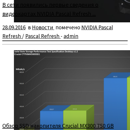
В сети появились первые сведения о
видеокартах NVIDIA Pascal Refresh ...
28.09.2016
в
Новости
помечено
NVIDIA Pascal
Refresh
/
Pascal Refresh
-
admin
В сети появились первые сведения о видеокартах NVIDIA
Pascal Refresh и Volta
Обзор SSD накопителя Crucial MX300 750 GB