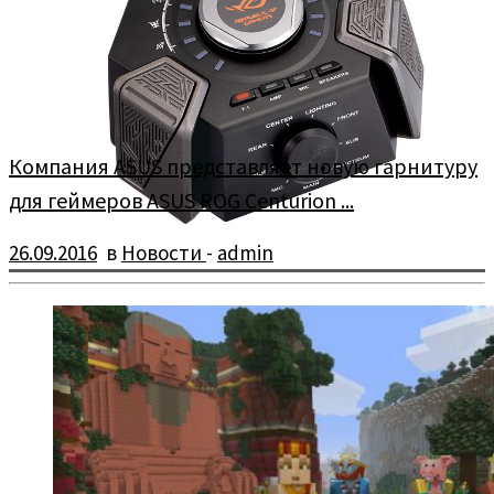
Компания ASUS представляет новую гарнитуру
для геймеров ASUS ROG Centurion ...
26.09.2016
в
Новости
-
admin
Компания ASUS представляет ASUS ROG Centurion, новую
гарнитуру для профессиональных геймеров с внешней USB-
аудиостанцией и поддержкой звука в […]