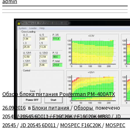
admin
Обзор блока питания Powerman PM-400ATX
26.09.2016
в
Блоки питания
/
Обзоры
помечено
20S45
/
20S45 6D011
/
F16C20K
/
F16C20K MB80
/
JD
20S45
/
JD 20S45 6D011
/
MOSPEC F16C20K
/
MOSPEC