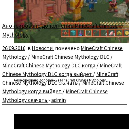
Анонсировано дополнение MineCraft Chinese
Mythology
26.09.2016
в
Новости
помечено
MineCraft Chinese
Mythology
/
MineCraft Chinese Mythology DLC
/
MineCraft Chinese Mythology DLC когда
/
MineCraft
Chinese Mythology DLC когда выйдет
/
MineCraft
Анонсировано дополнение MineCraft Chinese Mythology
Chinese Mythology DLC скачать
/
MineCraft Chinese
Mythology когда выйдет
/
MineCraft Chinese
Mythology скачать
-
admin