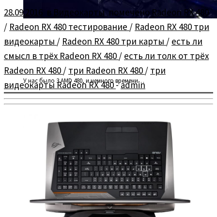
28.09.2016
в
Видеокарты
помечено
Radeon RX 480
/
Radeon RX 480 тестирование
/
Radeon RX 480 три
видеокарты
/
Radeon RX 480 три карты
/
есть ли
смысл в трёх Radeon RX 480
/
есть ли толк от трёх
Radeon RX 480
/
три Radeon RX 480
/
три
У нас было 3 AMD 480, и немного времени…
видеокарты Radeon RX 480
-
admin