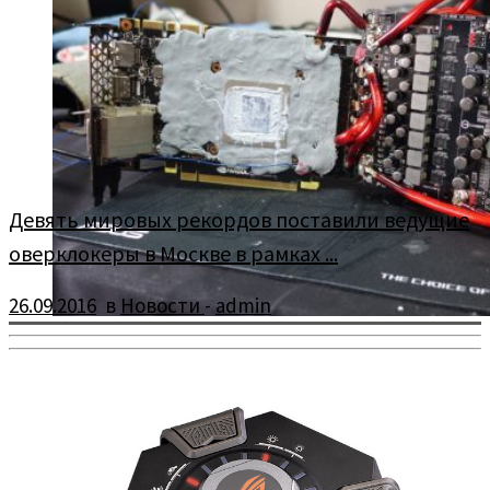
Девять мировых рекордов поставили ведущие
оверклокеры в Москве в рамках ...
26.09.2016
в
Новости
-
admin
С 19 по 23 сентября в рамках OC Summit 2016 в московском
офисе компании ASUS топовые оверклокеры ставили […]