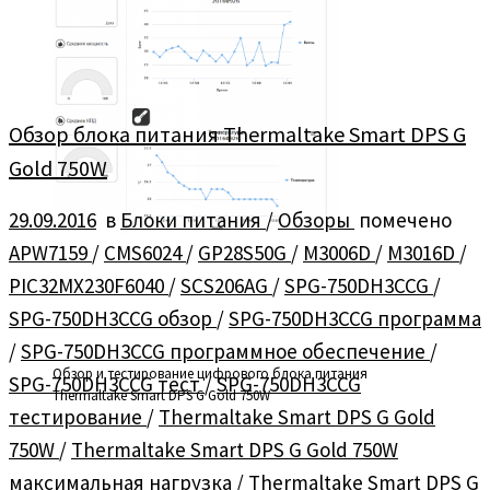
Обзор блока питания Thermaltake Smart DPS G
Gold 750W
29.09.2016
в
Блоки питания
/
Обзоры
помечено
APW7159
/
CMS6024
/
GP28S50G
/
M3006D
/
M3016D
/
PIC32MX230F6040
/
SCS206AG
/
SPG-750DH3CCG
/
SPG-750DH3CCG обзор
/
SPG-750DH3CCG программа
/
SPG-750DH3CCG программное обеспечение
/
Обзор и тестирование цифрового блока питания
SPG-750DH3CCG тест
/
SPG-750DH3CCG
Thermaltake Smart DPS G Gold 750W
тестирование
/
Thermaltake Smart DPS G Gold
750W
/
Thermaltake Smart DPS G Gold 750W
максимальная нагрузка
/
Thermaltake Smart DPS G