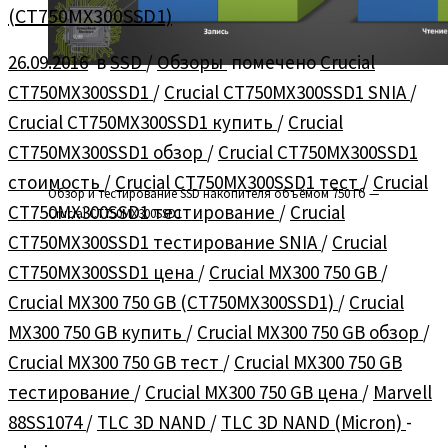
(CT750MX300SSD1)
26.09.2016
в
SSD
/
Обзоры
помечено
Crucial
CT750MX300SSD1
/
Crucial CT750MX300SSD1 SNIA
/
Crucial CT750MX300SSD1 купить
/
Crucial
CT750MX300SSD1 обзор
/
Crucial CT750MX300SSD1
стоимость
/
Crucial CT750MX300SSD1 тест
/
Crucial
Обзор и тестирование SSD накопителя объёмом 750 Гб —
CT750MX300SSD1 тестирование
/
Crucial
Crucial CT750MX300SSD1
CT750MX300SSD1 тестирование SNIA
/
Crucial
CT750MX300SSD1 цена
/
Crucial MX300 750 GB
/
Crucial MX300 750 GB (CT750MX300SSD1)
/
Crucial
MX300 750 GB купить
/
Crucial MX300 750 GB обзор
/
Crucial MX300 750 GB тест
/
Crucial MX300 750 GB
тестирование
/
Crucial MX300 750 GB цена
/
Marvell
88SS1074
/
TLC 3D NAND
/
TLC 3D NAND (Micron)
-