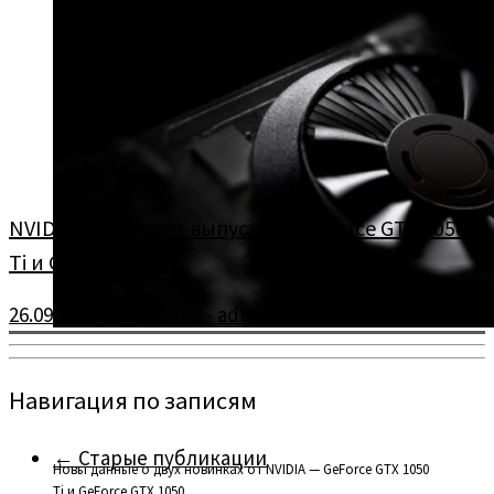
NVIDIA планирует выпустить GeForce GTX 1050
Ti и GeForce GTX ...
26.09.2016
в
Новости
-
admin
Навигация по записям
←
Старые публикации
Новы данные о двух новинках от NVIDIA — GeForce GTX 1050
Ti и GeForce GTX 1050