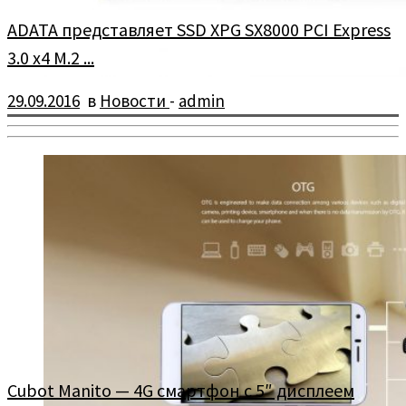
ADATA представляет SSD XPG SX8000 PCI Express
3.0 x4 M.2 ...
29.09.2016
в
Новости
-
admin
3D NAND и высокая пропускная способность задают новый
стандарт производительности и универсальности
Cubot Manito — 4G смартфон с 5″ дисплеем