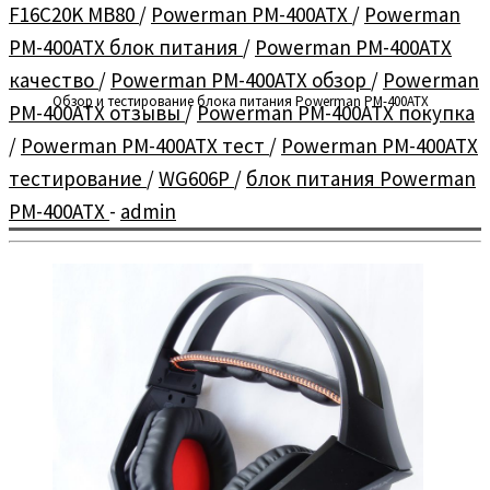
F16C20K MB80
/
Powerman PM-400ATX
/
Powerman
PM-400ATX блок питания
/
Powerman PM-400ATX
качество
/
Powerman PM-400ATX обзор
/
Powerman
Обзор и тестирование блока питания Powerman PM-400ATX
PM-400ATX отзывы
/
Powerman PM-400ATX покупка
/
Powerman PM-400ATX тест
/
Powerman PM-400ATX
тестирование
/
WG606P
/
блок питания Powerman
PM-400ATX
-
admin