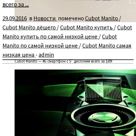
всего за ...
29.09.2016
в
Новости
помечено
Cubot Manito
/
Cubot Manito дёшего
/
Cubot Manito купить
/
Cubot
Manito купить по самой низкой цене
/
Cubot
Manito по самой низкой цене
/
Cubot Manito самая
низкая цена
-
admin
Cubot Manito — 4G смартфон с 5″ дисплеем всего за $89!