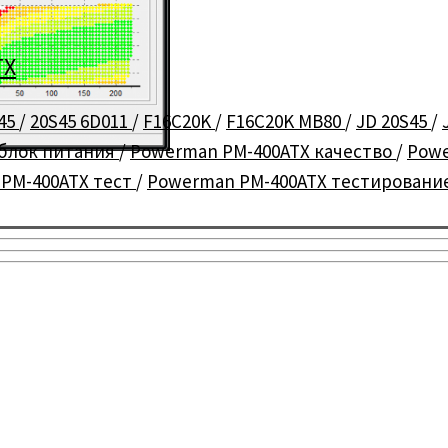
TX
45
/
20S45 6D011
/
F16C20K
/
F16C20K MB80
/
JD 20S45
/
 блок питания
/
Powerman PM-400ATX качество
/
Powe
PM-400ATX тест
/
Powerman PM-400ATX тестировани