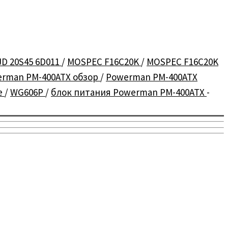
JD 20S45 6D011
/
MOSPEC F16C20K
/
MOSPEC F16C20K
rman PM-400ATX обзор
/
Powerman PM-400ATX
е
/
WG606P
/
блок питания Powerman PM-400ATX
-