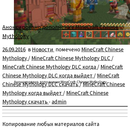
Анонсировано дополнение MineCraft Chinese
Mythology
26.09.2016
в
Новости
помечено
MineCraft Chinese
Mythology
/
MineCraft Chinese Mythology DLC
/
MineCraft Chinese Mythology DLC когда
/
MineCraft
Chinese Mythology DLC когда выйдет
/
MineCraft
Анонсировано дополнение MineCraft Chinese Mythology
Chinese Mythology DLC скачать
/
MineCraft Chinese
Mythology когда выйдет
/
MineCraft Chinese
Mythology скачать
-
admin
Копирование любых материалов сайта