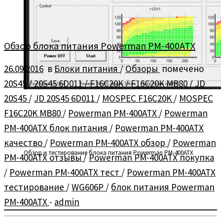
Обзор блока питания Powerman PM-400ATX
26.09.2016
в
Блоки питания
/
Обзоры
помечено
20S45
/
20S45 6D011
/
F16C20K
/
F16C20K MB80
/
JD
20S45
/
JD 20S45 6D011
/
MOSPEC F16C20K
/
MOSPEC
F16C20K MB80
/
Powerman PM-400ATX
/
Powerman
PM-400ATX блок питания
/
Powerman PM-400ATX
качество
/
Powerman PM-400ATX обзор
/
Powerman
Обзор и тестирование блока питания Powerman PM-400ATX
PM-400ATX отзывы
/
Powerman PM-400ATX покупка
/
Powerman PM-400ATX тест
/
Powerman PM-400ATX
тестирование
/
WG606P
/
блок питания Powerman
PM-400ATX
-
admin