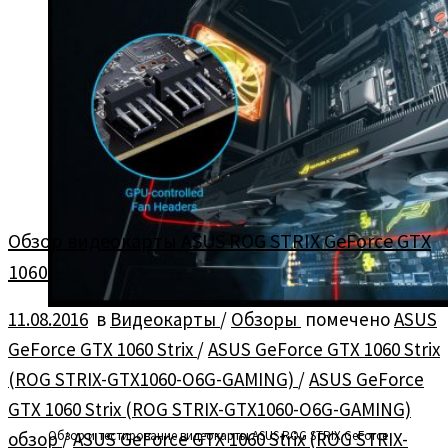
Обзор видеокарты ASUS ROG STRIX GeForce GTX
1060
11.08.2016
в
Видеокарты
/
Обзоры
помечено
ASUS
GeForce GTX 1060 Strix
/
ASUS GeForce GTX 1060 Strix
(ROG STRIX-GTX1060-O6G-GAMING)
/
ASUS GeForce
GTX 1060 Strix (ROG STRIX-GTX1060-O6G-GAMING)
обзор
/
ASUS GeForce GTX 1060 Strix (ROG STRIX-
Обзор и тестирование видеокарты ASUS ROG STRIX GeForce