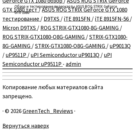
GeForce GTX 1080 обзор
/
ASUS ROG STRIX GeForce
Обзор и тестирование видеокарты ASUS ROG STRIX GeForce
GTX 1080 тест
/
ASUS ROG STRIX GeForce GTX 1080
GTX 1080
тестирование
/
D9TXS
/
iTE 8915FN
/
iTE 8915FN-56
/
Micron D9TXS
/
ROG STRIX-GTX1080-8G-GAMING
/
ROG STRIX-GTX1080-O8G-GAMING
/
STRIX-GTX1080-
8G-GAMING
/
STRIX-GTX1080-O8G-GAMING
/
uP9013Q
/
uP9511P
/
uPI Semiconductor uP9013Q
/
uPI
Semiconductor uP9511P
-
admin
Копирование любых материалов сайта
запрещено.
·
© 2026
GreenTech_Reviews
·
Вернуться наверх