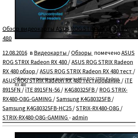
Обзор видеокарты ASUS ROG STRIX Radeon RX
480
12.08.2016
в
Видеокарты
/
Обзоры
помечено
ASUS
ROG STRIX Radeon RX 480
/
ASUS ROG STRIX Radeon
RX 480 обзор
/
ASUS ROG STRIX Radeon RX 480 тест
/
Обзор и тестирование видеокарты ASUS ROG STRIX Radeon
ASUS ROG STRIX Radeon RX 480 тестирование
/
iTE
RX 480
8915FN
/
iTE 8915FN-56
/
K4G80325FB
/
ROG STRIX-
RX480-O8G-GAMING
/
Samsung K4G80325FB
/
Samsung K4G80325FB-HC25
/
STRIX-RX480-O8G
/
STRIX-RX480-O8G-GAMING
-
admin