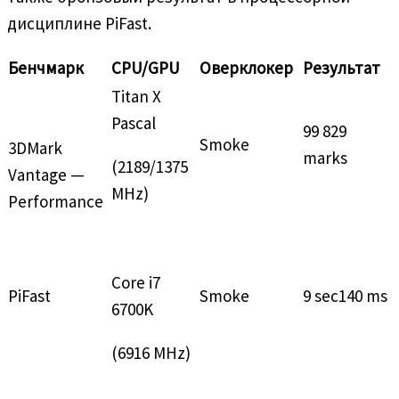
дисциплине PiFast.
Бенчмарк
CPU/GPU
Оверклокер
Результат
Titan X
Pascal
99 829
Smoke
3DMark
marks
(2189/1375
Vantage —
MHz)
Performance
Core i7
PiFast
Smoke
9 sec140 ms
6700K
(6916 MHz)