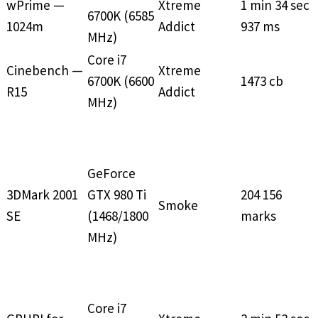
wPrime —
Xtreme
1 min 34 sec
6700K (6585
1024m
Addict
937 ms
MHz)
Core i7
Cinebench —
Xtreme
6700K (6600
1473 cb
R15
Addict
MHz)
GeForce
3DMark 2001
GTX 980 Ti
204 156
Smoke
SE
(1468/1800
marks
MHz)
Core i7