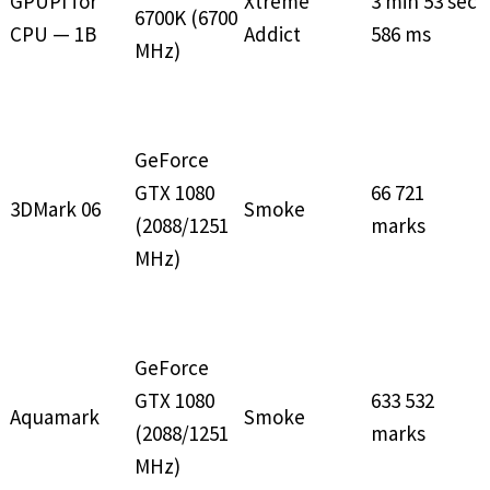
GPUPI for
Xtreme
3 min 53 sec
6700K (6700
CPU — 1B
Addict
586 ms
MHz)
GeForce
GTX 1080
66 721
3DMark 06
Smoke
(2088/1251
marks
MHz)
GeForce
GTX 1080
633 532
Aquamark
Smoke
(2088/1251
marks
MHz)