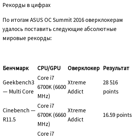
Рекорды в цифрах
По итогам ASUS OC Summit 2016 оверклокерам
удалось поставить следующие абсолютные
мировые рекорды:
Бенчмарк
CPU/GPU
Оверклокер
Результат
Core i7
Geekbench3
Xtreme
28 516
6700K (6600
— Multi Core
Addict
points
MHz)
Core i7
Cinebench —
Xtreme
6700K (6660
16.59 points
R11.5
Addict
MHz)
Core i7