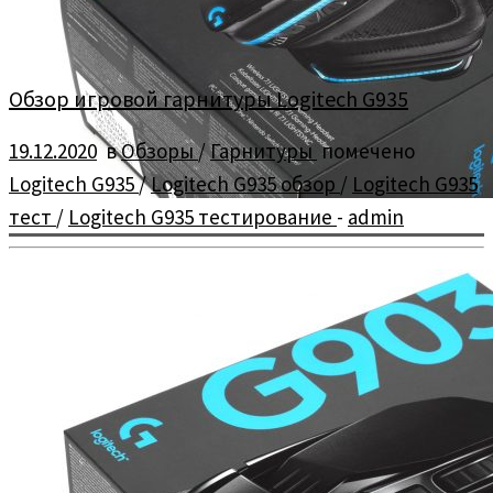
Обзор игровой гарнитуры Logitech G935
19.12.2020
в
Обзоры
/
Гарнитуры
помечено
Logitech G935
/
Logitech G935 обзор
/
Logitech G935
тест
/
Logitech G935 тестирование
-
admin
Обзор и тестирование игровой гарнитуры Logitech G935