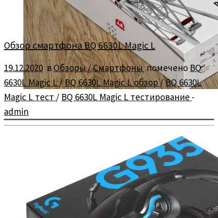
Обзор смартфона BQ 6630L Magic L
19.12.2020
в
Обзоры
/
Смартфоны
помечено
BQ
6630L Magic L
/
BQ 6630L Magic L обзор
/
BQ 6630L
Magic L тест
/
BQ 6630L Magic L тестирование
-
admin
Обзор и тестирование смартфона BQ 6630L Magic L