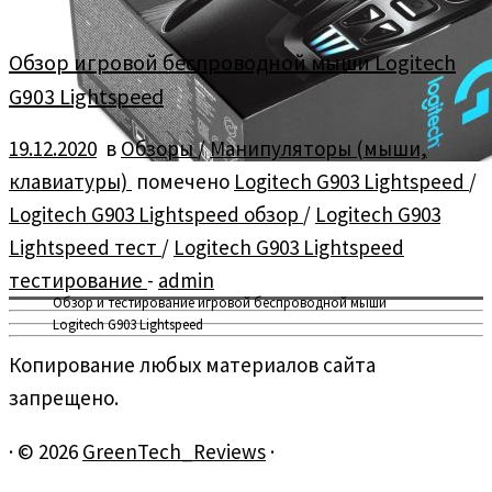
Обзор игровой беспроводной мыши Logitech
G903 Lightspeed
19.12.2020
в
Обзоры
/
Манипуляторы (мыши,
клавиатуры)
помечено
Logitech G903 Lightspeed
/
Logitech G903 Lightspeed обзор
/
Logitech G903
Lightspeed тест
/
Logitech G903 Lightspeed
тестирование
-
admin
Обзор и тестирование игровой беспроводной мыши
Logitech G903 Lightspeed
Копирование любых материалов сайта
запрещено.
·
© 2026
GreenTech_Reviews
·