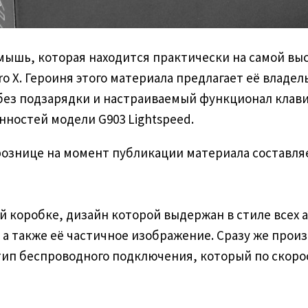
я мышь, которая находится практически на самой в
o X. Героиня этого материала предлагает её владе
без подзарядки и настраиваемый функционал клави
нностей модели G903 Lightspeed.
 рознице на момент публикации материала составляе
ой коробке, дизайн которой выдержан в стиле всех
 также её частичное изображение. Сразу же прои
 тип беспроводного подключения, который по скор