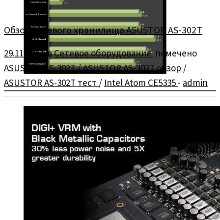
Обзор сетевого хранилища ASUSTOR AS-302T
29.11.2013
в
Сетевое оборудование
помечено
ASUSTOR AS-302T
/
ASUSTOR AS-302T обзор
/
ASUSTOR AS-302T тест
/
Intel Atom CE5335
-
admin
Обзор сетевого хранилища (NAS) ASUSTOR AS-302T с парой
жёстких дисков объёмом 2 Тб каждый.