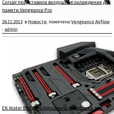
Corsair представила воздушное охлаждение для
памяти Vengeance Pro
28.11.2013
в
Новости
помечено
Vengeance Airflow
-
admin
Сегодня компания Corsair представила воздушное
охлаждение для памяти Vengeance Pro — Vengeance Airflow.
EK Water Blocks представила водоблоки для