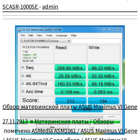
SCASR-1000SE
-
admin
Компания Scythe вот уже 10 лет производит системы
охлаждения и к своему юбилею решила представить новый
высокоэффективный башенный […]
Обзор материнской платы ASUS Maximus VI Gene
27.11.2013
в
Материнские платы
/
Обзоры
помечено
ASMedia ASM1061
/
ASUS Maximus VI Gene
/
ASUS Maximus VI Gene обзор
/
ASUS Maximus VI