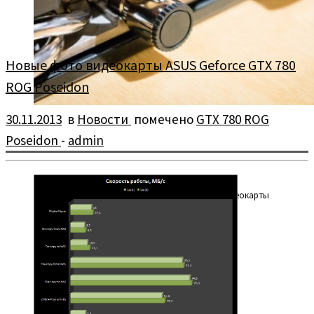
Новые фото видеокарты ASUS Geforce GTX 780
ROG Poseidon
30.11.2013
в
Новости
помечено
GTX 780 ROG
Poseidon
-
admin
Ресурс SweClockers опубликовал новые фото видеокарты
ASUS Geforce GTX 780 ROG Poseidon.