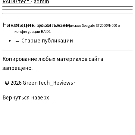
RAID0 тест
-
admin
Навигация по записям
Обзор и тестирование жёстких дисков Seagate ST2000VN000 в
конфигурации RAID1.
←
Старые публикации
Копирование любых материалов сайта
запрещено.
·
© 2026
GreenTech_Reviews
·
Вернуться наверх