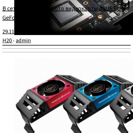
В сети появились фото видеокарты ASUS ROG
GeForce GTX 780 ...
29.11.2013
в
Новости
помечено
GTX 780 Ti DirectCU
H20
-
admin
В сети появилось несколько фото видеокарты ASUS ROG
GeForce GTX 780 Ti DirectCU H20.