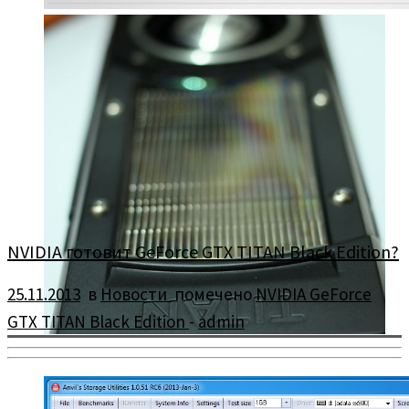
Компания NZXT представила специальное крепление
необслуживаемых СВО на видеокарты — Kraken G10.
NVIDIA готовит GeForce GTX TITAN Black Edition?
25.11.2013
в
Новости
помечено
NVIDIA GeForce
GTX TITAN Black Edition
-
admin