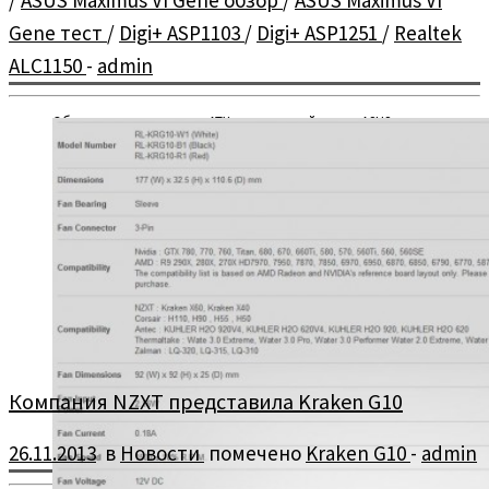
Gene тест
/
Digi+ ASP1103
/
Digi+ ASP1251
/
Realtek
ALC1150
-
admin
Обзор и тестирование mATX материнской платы ASUS
Maximus VI Gene.
Компания NZXT представила Kraken G10
26.11.2013
в
Новости
помечено
Kraken G10
-
admin