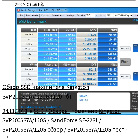
256GM-C (256 Гб).
Обзор SSD накопителя Kingston
SVP200S37A/120G (120 Гб)
24.11.2013
в
SSD
/
Обзоры
помечено
Kingston
SVP200S37A/120G
/
SandForce SF-2281
/
SVP200S37A/120G обзор
/
SVP200S37A/120G тест
-