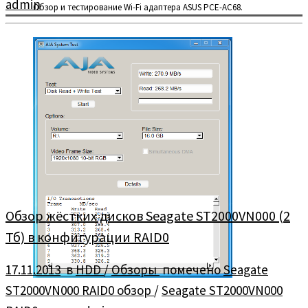
admin
Обзор и тестирование Wi-Fi адаптера ASUS PCE-AC68.
Обзор жёстких дисков Seagate ST2000VN000 (2
Тб) в конфигурации RAID0
17.11.2013
в
HDD
/
Обзоры
помечено
Seagate
ST2000VN000 RAID0 обзор
/
Seagate ST2000VN000