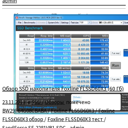
admin
Обзор и тестирование SSD накопителя Kingston
SVP200S37A/120G (120 Гб).
Обзор SSD накопителя Foxline FLSSD60X3 (60 Гб)
23.11.2013
в
SSD
/
Обзоры
помечено
BW29F64G08CBABA
/
Foxline FLSSD60X3
/
Foxline
FLSSD60X3 обзор
/
Foxline FLSSD60X3 тест
/
SandForce SF-2281VB1-SDC
-
admin