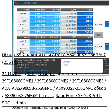
На просторах сети появились фото видеокарты NVIDIA
GeForce GTX TITAN Black Edition.
Обзор SSD накопителя ADATA ASX900S3-256GM-C
(256 Гб)
24.11.2013
в
SSD
/
Обзоры
помечено
29F16B08CCME1
/
29F16B08CCME2
/
29F16B08CCME3
/
ADATA ASX900S3-256GM-C
/
ASX900S3-256GM-C обзор
/
ASX900S3-256GM-C тест
/
SandForce SF-2281VB1-
SDC
-
admin
Обзор и тестирование SSD накопителя ADATA ASX900S3-