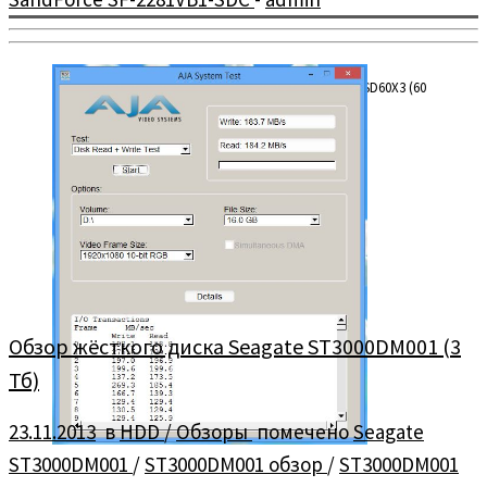
Обзор и тестирование SSD накопителя Foxline FLSSD60X3 (60
Гб).
Обзор жёсткого диска Seagate ST3000DM001 (3
Тб)
23.11.2013
в
HDD
/
Обзоры
помечено
Seagate
ST3000DM001
/
ST3000DM001 обзор
/
ST3000DM001