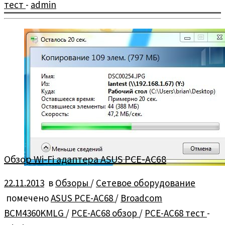
тест
-
admin
Экспресс-тест жёсткого диска ёмкостью 3 Тб — Seagate
ST3000DM001.
Обзор Wi-Fi адаптера ASUS PCE-AC68
22.11.2013
в
Обзоры
/
Сетевое оборудование
помечено
ASUS PCE-AC68
/
Broadcom
BCM4360KMLG
/
PCE-AC68 обзор
/
PCE-AC68 тест
-