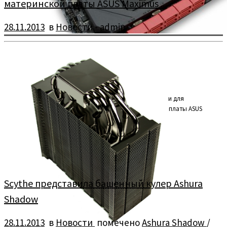
материнской платы ASUS Maximus ...
28.11.2013
в
Новости
-
admin
Компания EK Water Blocks представила водоблоки для
подсистемы питания и чипсета для материнской платы ASUS
Maximus VI Formula.
Scythe представила башенный кулер Ashura
Shadow
28.11.2013
в
Новости
помечено
Ashura Shadow
/