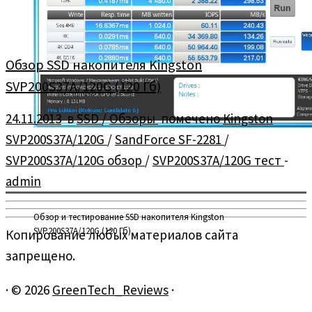
Обзор SSD накопителя Kingston
SVP200S37A/120G (120 Гб)
24.11.2013
в
SSD
/
Обзоры
помечено
Kingston
SVP200S37A/120G
/
SandForce SF-2281
/
SVP200S37A/120G обзор
/
SVP200S37A/120G тест
-
admin
Обзор и тестирование SSD накопителя Kingston
SVP200S37A/120G (120 Гб).
Копирование любых материалов сайта
запрещено.
·
© 2026
GreenTech_Reviews
·