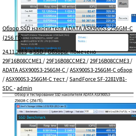
Обзор SSD накопителя ADATA ASX900S3-256GM-C
(256 Гб)
24.11.2013
в
SSD
/
Обзоры
помечено
29F16B08CCME1
/
29F16B08CCME2
/
29F16B08CCME3
/
ADATA ASX900S3-256GM-C
/
ASX900S3-256GM-C обзор
/
ASX900S3-256GM-C тест
/
SandForce SF-2281VB1-
SDC
-
admin
Обзор и тестирование SSD накопителя ADATA ASX900S3-
256GM-C (256 Гб).