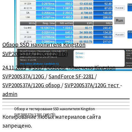
Обзор SSD накопителя Kingston
SVP200S37A/120G (120 Гб)
24.11.2013
в
SSD
/
Обзоры
помечено
Kingston
SVP200S37A/120G
/
SandForce SF-2281
/
SVP200S37A/120G обзор
/
SVP200S37A/120G тест
-
admin
Обзор и тестирование SSD накопителя Kingston
SVP200S37A/120G (120 Гб).
Копирование любых материалов сайта
запрещено.