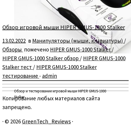
Обзор игровой мыши HIPER GMUS-1000 Stalker
13.02.2022
в
Манипуляторы (мыши, клавиатуры)
/
Обзоры
помечено
HIPER GMUS-1000 Stalker
/
HIPER GMUS-1000 Stalker обзор
/
HIPER GMUS-1000
Stalker тест
/
HIPER GMUS-1000 Stalker
тестирование
-
admin
Обзор и тестирование игровой мыши HIPER GMUS-1000
Stalker
Копирование любых материалов сайта
запрещено.
·
© 2026
GreenTech_Reviews
·