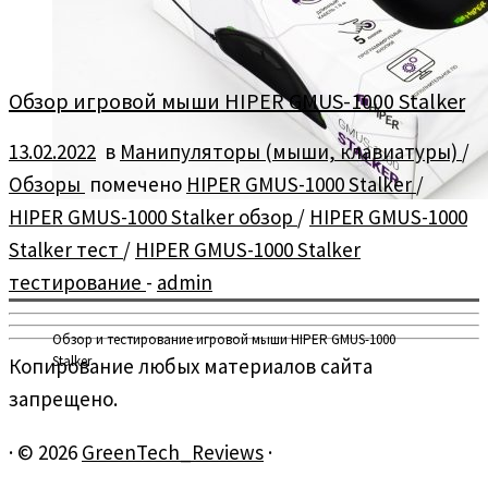
Обзор игровой мыши HIPER GMUS-1000 Stalker
13.02.2022
в
Манипуляторы (мыши, клавиатуры)
/
Обзоры
помечено
HIPER GMUS-1000 Stalker
/
HIPER GMUS-1000 Stalker обзор
/
HIPER GMUS-1000
Stalker тест
/
HIPER GMUS-1000 Stalker
тестирование
-
admin
Обзор и тестирование игровой мыши HIPER GMUS-1000
Stalker
Копирование любых материалов сайта
запрещено.
·
© 2026
GreenTech_Reviews
·