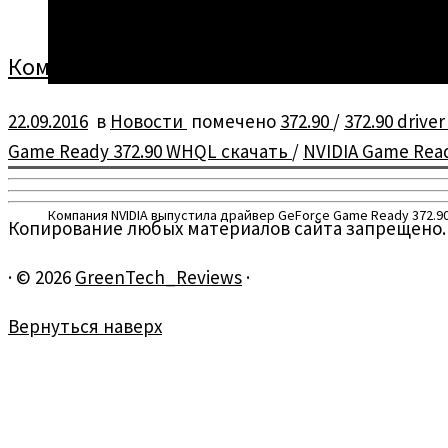
Компания NVIDIA выпустила драйвер GeF
22.09.2016
в
Новости
помечено
372.90
/
372.90 drive
Game Ready 372.90 WHQL скачать
/
NVIDIA Game Rea
Компания NVIDIA выпустила драйвер GeForce Game Ready 372.9
Копирование любых материалов сайта запрещено.
·
© 2026
GreenTech_Reviews
·
Вернуться наверх