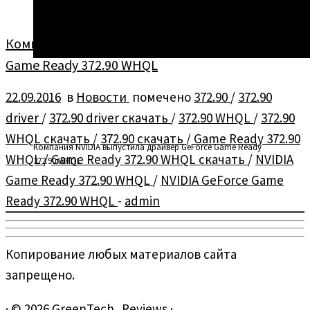
Компания NVIDIA выпустила драйвер GeForce
Game Ready 372.90 WHQL
22.09.2016
в
Новости
помечено
372.90
/
372.90
driver
/
372.90 driver скачать
/
372.90 WHQL
/
372.90
WHQL скачать
/
372.90 скачать
/
Game Ready 372.90
Компания NVIDIA выпустила драйвер GeForce Game Ready
WHQL
/
Game Ready 372.90 WHQL скачать
/
NVIDIA
372.90 WHQL
Game Ready 372.90 WHQL
/
NVIDIA GeForce Game
Ready 372.90 WHQL
-
admin
Копирование любых материалов сайта
запрещено.
·
© 2026
GreenTech_Reviews
·