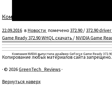
Компания NVIDIA выпустила драйвер GeF
22.09.2016
в
Новости
помечено
372.90
/
372.90 drive
Game Ready 372.90 WHQL скачать
/
NVIDIA Game Rea
Компания NVIDIA выпустила драйвер GeForce Game Ready 372.9
Копирование любых материалов сайта запрещено.
·
© 2026
GreenTech_Reviews
·
Вернуться наверх