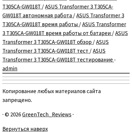
T305CA-GW018T
/
ASUS Transformer 3 T305CA-
GW018T автономная работа
/
ASUS Transformer 3
T305CA-GW018T время работы
/
ASUS Transformer
3 T305CA-GW018T время работы от батареи
/
ASUS
Transformer 3 T305CA-GW018T обзор
/
ASUS
Transformer 3 T305CA-GW018T тест
/
ASUS
Transformer 3 T305CA-GW018T тестирование
-
admin
Копирование любых материалов сайта
запрещено.
·
© 2026
GreenTech_Reviews
·
Вернуться наверх