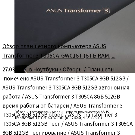
Обзор планшетного компьютера ASUS
Transformer 3 T305CA-GW018T (8 ГБ RAM, ...
27.03.2017
в
Ноутбуки
/
Обзоры
/
Планшеты
помечено
ASUS Transformer 3 T305CA 8GB 512GB
/
ASUS Transformer 3 T305CA 8GB 512GB автономная
работа
/
ASUS Transformer 3 T305CA 8GB 512GB
время работы от батареи
/
ASUS Transformer 3
Обзор и тестирование планшетного компьютера ASUS
T305CA 8GB 512GB обзор
/
ASUS Transformer 3
Transformer 3 T305CA-GW018T (8 ГБ RAM, 512 ГБ SSD)
T305CA 8GB 512GB тест
/
ASUS Transformer 3 T305CA
8GB 512GB тестирование
/
ASUS Transformer 3