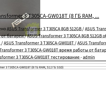
sformer 3 T305CA-GW018T (8 ГБ RAM, ...
ено
ASUS Transformer 3 T305CA 8GB 512GB
/
ASUS Tran
ы от батареи
/
ASUS Transformer 3 T305CA 8GB 512GB 
е
/
ASUS Transformer 3 T305CA-GW018T
/
ASUS Transfo
Transformer 3 T305CA-GW018T время работы от бата
sformer 3 T305CA-GW018T тестирование
-
admin
r 3 T305CA-GW018T (8 ГБ RAM, 512 ГБ SSD)