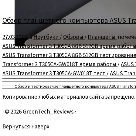
Обзор планшетного компьютера ASUS Tran
27.03.2017
в
Ноутбуки
/
Обзоры
/
Планшеты
помеч
ASUS Transformer 3 T305CA 8GB 512GB время работ
ASUS Transformer 3 T305CA 8GB 512GB тестировани
Transformer 3 T305CA-GW018T время работы
/
ASUS 
ASUS Transformer 3 T305CA-GW018T тест
/
ASUS Tran
Обзор и тестирование планшетного компьютера ASUS Transforme
Копирование любых материалов сайта запрещено.
·
© 2026
GreenTech_Reviews
·
Вернуться наверх