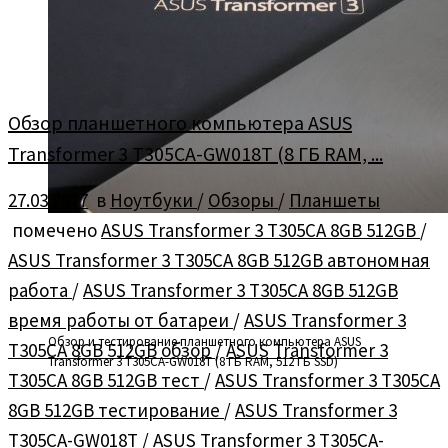
Обзор планшетного компьютера ASUS
Transformer 3 T305CA-GW018T (8 ГБ RAM, ...
27.03.2017
в
Ноутбуки
/
Обзоры
/
Планшеты
помечено
ASUS Transformer 3 T305CA 8GB 512GB
/
ASUS Transformer 3 T305CA 8GB 512GB автономная
работа
/
ASUS Transformer 3 T305CA 8GB 512GB
время работы от батареи
/
ASUS Transformer 3
Обзор и тестирование планшетного компьютера ASUS
T305CA 8GB 512GB обзор
/
ASUS Transformer 3
Transformer 3 T305CA-GW018T (8 ГБ RAM, 512 ГБ SSD)
T305CA 8GB 512GB тест
/
ASUS Transformer 3 T305CA
8GB 512GB тестирование
/
ASUS Transformer 3
T305CA-GW018T
/
ASUS Transformer 3 T305CA-