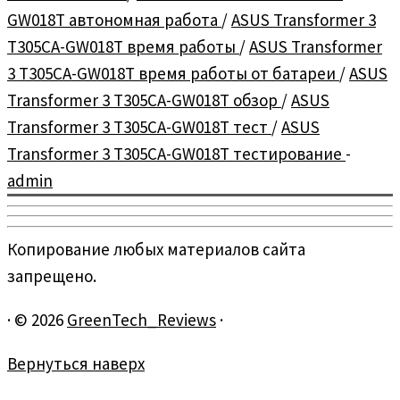
GW018T автономная работа
/
ASUS Transformer 3
T305CA-GW018T время работы
/
ASUS Transformer
3 T305CA-GW018T время работы от батареи
/
ASUS
Transformer 3 T305CA-GW018T обзор
/
ASUS
Transformer 3 T305CA-GW018T тест
/
ASUS
Transformer 3 T305CA-GW018T тестирование
-
admin
Копирование любых материалов сайта
запрещено.
·
© 2026
GreenTech_Reviews
·
Вернуться наверх