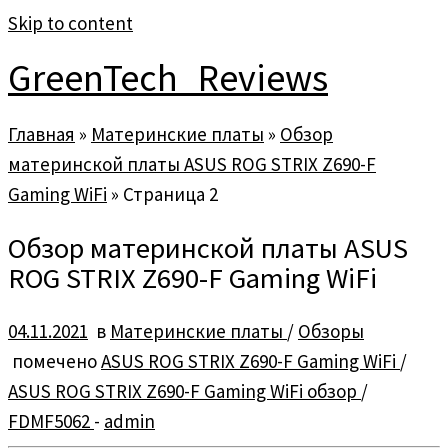
Skip to content
GreenTech_Reviews
Главная
»
Материнские платы
»
Обзор
материнской платы ASUS ROG STRIX Z690-F
Gaming WiFi
»
Страница 2
Обзор материнской платы ASUS
ROG STRIX Z690-F Gaming WiFi
04.11.2021
в
Материнские платы
/
Обзоры
помечено
ASUS ROG STRIX Z690-F Gaming WiFi
/
ASUS ROG STRIX Z690-F Gaming WiFi обзор
/
FDMF5062
-
admin