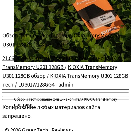
Обзор флэш-накопителя KIOXIA TransMemory
U301 128GB (128 ГБ, USB 3.2 ...
21.06.2020
в
Обзоры
/
Флешки
помечено
KIOXIA
TransMemory U301 128GB
/
KIOXIA TransMemory
U301 128GB обзор
/
KIOXIA TransMemory U301 128GB
тест
/
LU301W128GG4
-
admin
Обзор и тестирование флэш-накопителя KIOXIA TransMemory
U301 128GB
Копирование любых материалов сайта
запрещено.
·
© 2026
GreenTech_Reviews
·