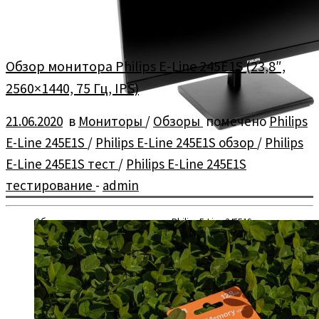
Обзор монитора Philips E-Line 245E1S (23,8″,
2560×1440, 75 Гц, IPS)
21.06.2020
в
Мониторы
/
Обзоры
помечено
Philips
E-Line 245E1S
/
Philips E-Line 245E1S обзор
/
Philips
E-Line 245E1S тест
/
Philips E-Line 245E1S
тестирование
-
admin
Обзор и тестирование монитора Philips E-Line 245E1S