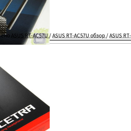
чено
ASUS RT-AC57U
/
ASUS RT-AC57U обзор
/
ASUS RT
a