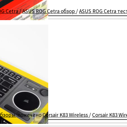
OG Cetra
/
ASUS ROG Cetra обзор
/
ASUS ROG Cetra тес
бзоры
помечено
Corsair K83 Wireless
/
Corsair K83 Wi