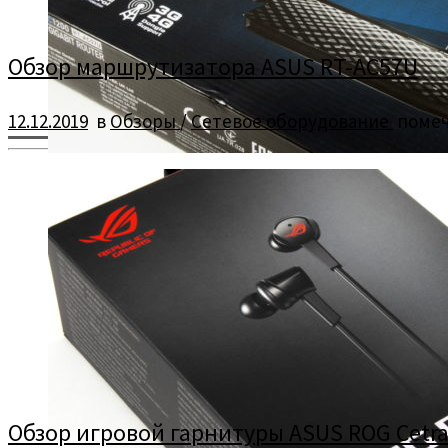
Обзор маршрутизатора ASUS RT-AC57U
12.12.2019
в
Обзоры
/
Сетевое оборудование
поме
Обзор и тестирование маршрутизатора ASUS RT-AC57U
Обзор игровой гарнитуры ASUS ROG Cetr