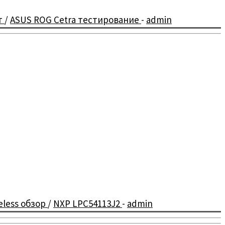
т
/
ASUS ROG Cetra тестирование
-
admin
reless обзор
/
NXP LPC54113J2
-
admin