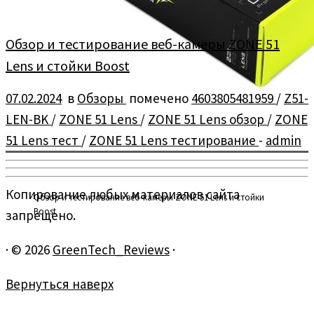
Обзор и тестирование веб-камеры ZONE 51
Lens и стойки Boost
07.02.2024
в
Обзоры
помечено
4603805481959
/
Z51-
LEN-BK
/
ZONE 51 Lens
/
ZONE 51 Lens обзор
/
ZONE
51 Lens тест
/
ZONE 51 Lens тестирование
-
admin
Копирование любых материалов сайта
Обзор и тестирование веб-камеры ZONE 51 Lens и стойки
Boost
запрещено.
·
© 2026
GreenTech_Reviews
·
Вернуться наверх