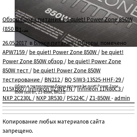
Обзор блока питания be quiet! Power Zone 850W
(850 Вт, ...
26.05.2017
в
Блоки питания
/
Обзоры
помечено
APW7159
/
be quiet! Power Zone 850W
/
be quiet!
Power Zone 850W обзор
/
be quiet! Power Zone
850W тест
/
be quiet! Power Zone 850W
тестирование
/
BN212
/
BQ SIW3-13525-HHF-29
/
Обзор и тестирование блока питания be quiet! Power Zone
D15XB60
/
Infineon 023NE7N
/
Infineon 11N80C3
/
850W (850 Вт, Z1-850W, BN212)
NXP 2C230L
/
NXP 3R530
/
PS224C
/
Z1-850W
-
admin
Копирование любых материалов сайта
запрещено.