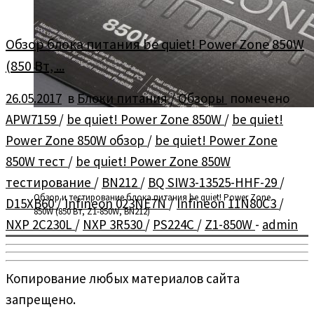
Обзор блока питания be quiet! Power Zone 850W
(850 Вт, ...
26.05.2017
в
Блоки питания
/
Обзоры
помечено
APW7159
/
be quiet! Power Zone 850W
/
be quiet!
Power Zone 850W обзор
/
be quiet! Power Zone
850W тест
/
be quiet! Power Zone 850W
тестирование
/
BN212
/
BQ SIW3-13525-HHF-29
/
Обзор и тестирование блока питания be quiet! Power Zone
D15XB60
/
Infineon 023NE7N
/
Infineon 11N80C3
/
850W (850 Вт, Z1-850W, BN212)
NXP 2C230L
/
NXP 3R530
/
PS224C
/
Z1-850W
-
admin
Копирование любых материалов сайта
запрещено.