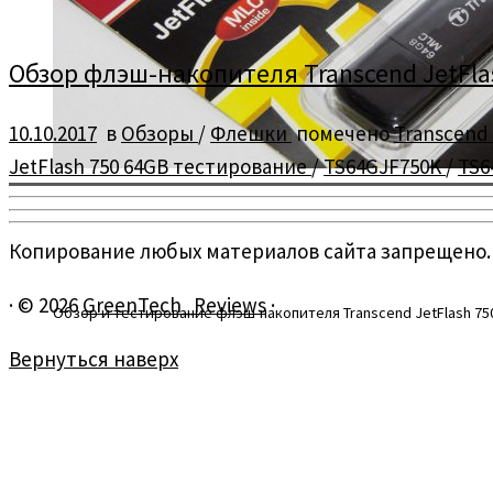
Обзор флэш-накопителя Transcend JetFlash 
10.10.2017
в
Обзоры
/
Флешки
помечено
Transcend 
JetFlash 750 64GB тестирование
/
TS64GJF750K
/
TS6
Копирование любых материалов сайта запрещено.
·
© 2026
GreenTech_Reviews
·
Обзор и тестирование флэш-накопителя Transcend JetFlash 750 6
Вернуться наверх