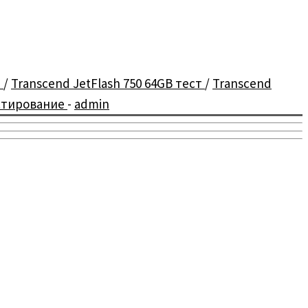
р
/
Transcend JetFlash 750 64GB тест
/
Transcend
стирование
-
admin