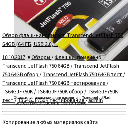
Обзор флэш-накопителя Transcend JetFlash 750
64GB (64 ГБ, USB 3.0, ...
10.10.2017
в
Обзоры
/
Флешки
помечено
Transcend JetFlash 750 64GB
/
Transcend JetFlash
750 64GB обзор
/
Transcend JetFlash 750 64GB тест
/
Transcend JetFlash 750 64GB тестирование
/
TS64GJF750K
/
TS64GJF750K обзор
/
TS64GJF750K
Обзор и тестирование флэш-накопителя Transcend JetFlash
тест
/
TS64GJF750K тестирование
-
admin
750 64GB (TS64GJF750K, 64 ГБ, USB 3.0, Type-A)
Копирование любых материалов сайта