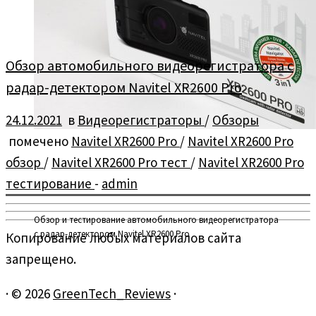
Обзор автомобильного видеорегистратора с
радар-детектором Navitel XR2600 Pro
24.12.2021
в
Видеорегистраторы
/
Обзоры
помечено
Navitel XR2600 Pro
/
Navitel XR2600 Pro
обзор
/
Navitel XR2600 Pro тест
/
Navitel XR2600 Pro
тестирование
-
admin
Обзор и тестирование автомобильного видеорегистратора
с радар-детектором Navitel XR2600 Pro
Копирование любых материалов сайта
запрещено.
·
© 2026
GreenTech_Reviews
·