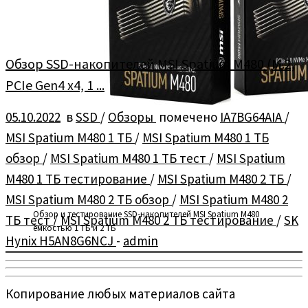
Обзор SSD-накопителей MSI Spatium M480 (M.2,
PCIe Gen4 x4, 1 ...
05.10.2022
в
SSD
/
Обзоры
помечено
IA7BG64AIA
/
MSI Spatium M480 1 ТБ
/
MSI Spatium M480 1 ТБ
обзор
/
MSI Spatium M480 1 ТБ тест
/
MSI Spatium
M480 1 ТБ тестирование
/
MSI Spatium M480 2 ТБ
/
MSI Spatium M480 2 ТБ обзор
/
MSI Spatium M480 2
Обзор и тестирование SSD-накопителей MSI Spatium M480
ТБ тест
/
MSI Spatium M480 2 ТБ тестирование
/
SK
ёмкостью 1 ТБ и 2 ТБ
Hynix H5AN8G6NCJ
-
admin
Копирование любых материалов сайта