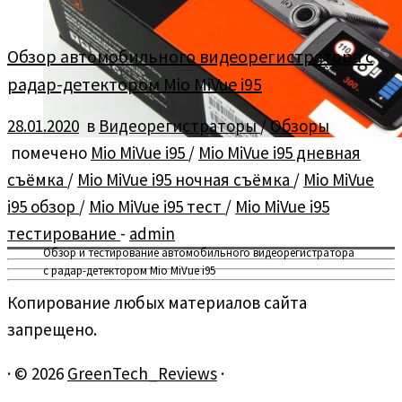
Обзор автомобильного видеорегистратора с
радар-детектором Mio MiVue i95
28.01.2020
в
Видеорегистраторы
/
Обзоры
помечено
Mio MiVue i95
/
Mio MiVue i95 дневная
съёмка
/
Mio MiVue i95 ночная съёмка
/
Mio MiVue
i95 обзор
/
Mio MiVue i95 тест
/
Mio MiVue i95
тестирование
-
admin
Обзор и тестирование автомобильного видеорегистратора
с радар-детектором Mio MiVue i95
Копирование любых материалов сайта
запрещено.
·
© 2026
GreenTech_Reviews
·