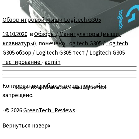
Обзор игровой мыши Logitech G305
19.10.2020
в
Обзоры
/
Манипуляторы (мыши,
клавиатуры)
помечено
Logitech G305
/
Logitech
G305 обзор
/
Logitech G305 тест
/
Logitech G305
тестирование
-
admin
Копирование любых материалов сайта
Обзор и тестирование игровой мыши Logitech G305
запрещено.
·
© 2026
GreenTech_Reviews
·
Вернуться наверх