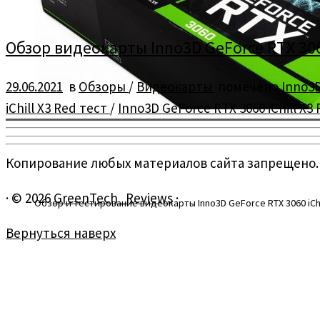
Обзор видеокарты Inno3D GeForce RTX 3060
29.06.2021
в
Обзоры
/
Видеокарты
помечено
Inno3D
iChill X3 Red тест
/
Inno3D GeForce RTX 3060 iChill X
Копирование любых материалов сайта запрещено.
·
© 2026
GreenTech_Reviews
·
Обзор и тестирование видеокарты Inno3D GeForce RTX 3060 iChi
Вернуться наверх