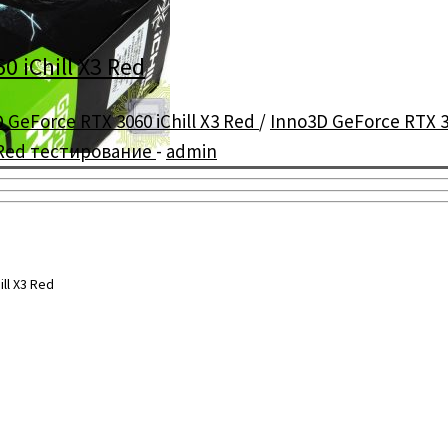
 iChill X3 Red
 GeForce RTX 3060 iChill X3 Red
/
Inno3D GeForce RTX 3
3 Red тестирование
-
admin
ll X3 Red