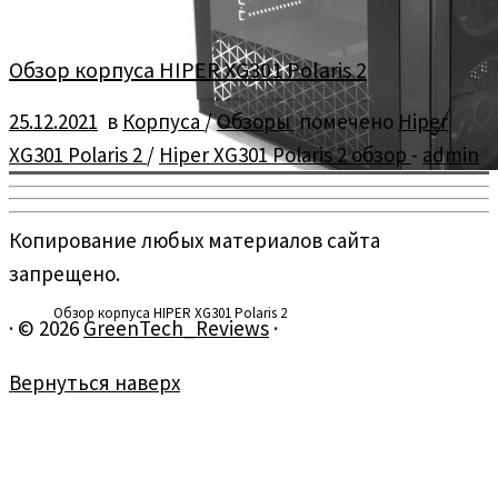
Обзор корпуса HIPER XG301 Polaris 2
25.12.2021
в
Корпуса
/
Обзоры
помечено
Hiper
XG301 Polaris 2
/
Hiper XG301 Polaris 2 обзор
-
admin
Копирование любых материалов сайта
запрещено.
Обзор корпуса HIPER XG301 Polaris 2
·
© 2026
GreenTech_Reviews
·
Вернуться наверх