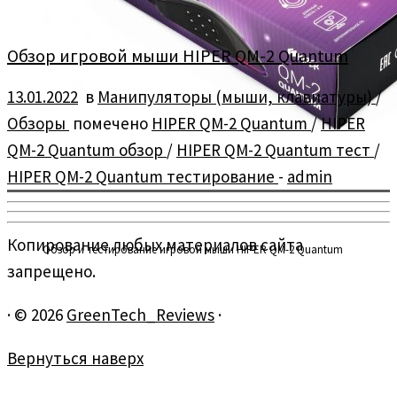
Обзор игровой мыши HIPER QM-2 Quantum
13.01.2022
в
Манипуляторы (мыши, клавиатуры)
/
Обзоры
помечено
HIPER QM-2 Quantum
/
HIPER
QM-2 Quantum обзор
/
HIPER QM-2 Quantum тест
/
HIPER QM-2 Quantum тестирование
-
admin
Копирование любых материалов сайта
Обзор и тестирование игровой мыши HIPER QM-2 Quantum
запрещено.
·
© 2026
GreenTech_Reviews
·
Вернуться наверх