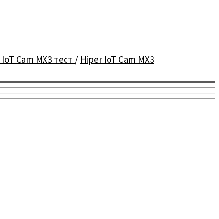
 IoT Cam MX3 тест
/
Hiper IoT Cam MX3