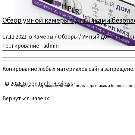
Обзор умной камеры с датчиками безопа
17.11.2021
в
Камеры
/
Обзоры
/
Умный дом
помече
тестирование
-
admin
Копирование любых материалов сайта запрещено.
·
© 2026
GreenTech_Reviews
·
Обзор и тестирование умной камеры с датчиками безопасности
Вернуться наверх