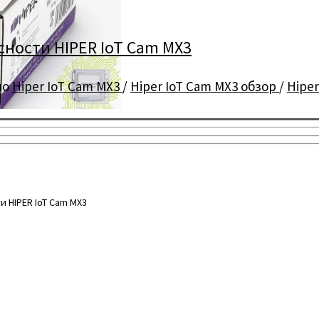
сности HIPER IoT Cam MX3
но
Hiper IoT Cam MX3
/
Hiper IoT Cam MX3 обзор
/
Hiper
 HIPER IoT Cam MX3