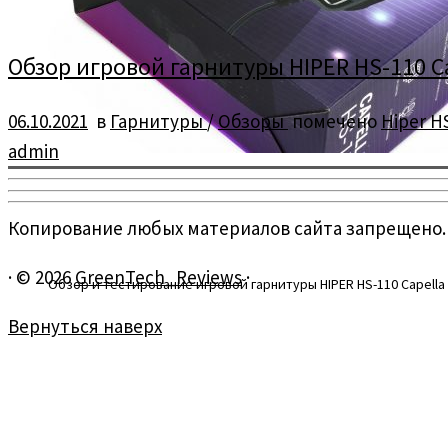
Обзор игровой гарнитуры HIPER HS-110 C
06.10.2021
в
Гарнитуры
/
Обзоры
помечено
Hiper H
admin
Копирование любых материалов сайта запрещено.
·
© 2026
GreenTech_Reviews
·
Обзор и тестирование игровой гарнитуры HIPER HS-110 Capella
Вернуться наверх