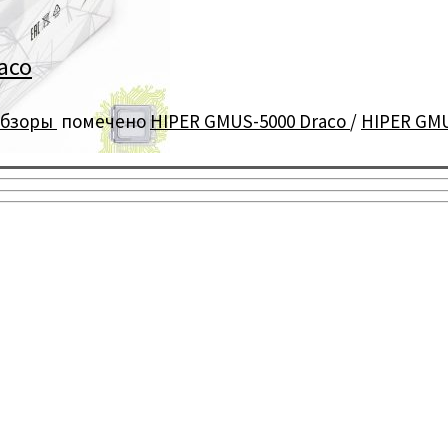
aco
бзоры
помечено
HIPER GMUS-5000 Draco
/
HIPER GMU