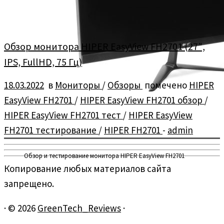
Обзор монитора HIPER EasyView FH2701 (27″,
IPS, FullHD, 75 Гц)
18.03.2022
в
Мониторы
/
Обзоры
помечено
HIPER
EasyView FH2701
/
HIPER EasyView FH2701 обзор
/
HIPER EasyView FH2701 тест
/
HIPER EasyView
FH2701 тестирование
/
HIPER FH2701
-
admin
Обзор и тестирование монитора HIPER EasyView FH2701
Копирование любых материалов сайта
запрещено.
·
© 2026
GreenTech_Reviews
·