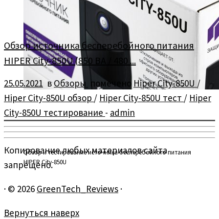
Обзор источника бесперебойного питания
HIPER City-850U (850 ВА / 480 ...
25.05.2021
в
Обзоры
помечено
Hiper City-850U
/
Hiper City-850U обзор
/
Hiper City-850U тест
/
Hiper
City-850U тестирование
-
admin
Копирование любых материалов сайта
Обзор и тестирование источника бесперебойного питания
HIPER City-850U
запрещено.
·
© 2026
GreenTech_Reviews
·
Вернуться наверх