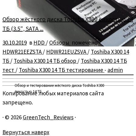
Обзор жёсткого диска Toshiba X300 ёмкостью 14
ТБ (3.5″, SATA ...
30.10.2019
в
HDD
/
Обзоры
помечено
HDWR21EEZSTA
/
HDWR21EUZSVA
/
Toshiba X300 14
ТБ
/
Toshiba X300 14 ТБ обзор
/
Toshiba X300 14 ТБ
тест
/
Toshiba X300 14 ТБ тестирование
-
admin
Обзор и тестирование жёсткого диска Toshiba X300
ёмкостью 14 ТБ
Копирование любых материалов сайта
запрещено.
·
© 2026
GreenTech_Reviews
·
Вернуться наверх