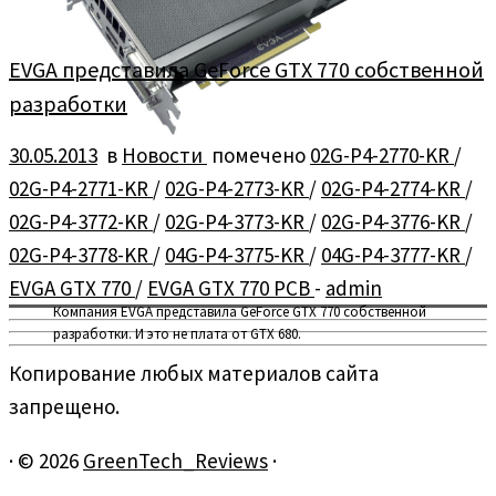
EVGA представила GeForce GTX 770 собственной
разработки
30.05.2013
в
Новости
помечено
02G-P4-2770-KR
/
02G-P4-2771-KR
/
02G-P4-2773-KR
/
02G-P4-2774-KR
/
02G-P4-3772-KR
/
02G-P4-3773-KR
/
02G-P4-3776-KR
/
02G-P4-3778-KR
/
04G-P4-3775-KR
/
04G-P4-3777-KR
/
EVGA GTX 770
/
EVGA GTX 770 PCB
-
admin
Компания EVGA представила GeForce GTX 770 собственной
разработки. И это не плата от GTX 680.
Копирование любых материалов сайта
запрещено.
·
© 2026
GreenTech_Reviews
·