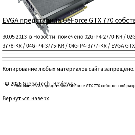
EVGA представила GeForce GTX 770 собс
30.05.2013
в
Новости
помечено
02G-P4-2770-KR
/
02
3778-KR
/
04G-P4-3775-KR
/
04G-P4-3777-KR
/
EVGA GTX
Копирование любых материалов сайта запрещено.
·
© 2026
GreenTech_Reviews
·
Компания EVGA представила GeForce GTX 770 собственной разра
Вернуться наверх