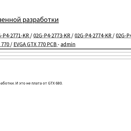
твенной разработки
G-P4-2771-KR
/
02G-P4-2773-KR
/
02G-P4-2774-KR
/
02G-P
 770
/
EVGA GTX 770 PCB
-
admin
ботки. И это не плата от GTX 680.