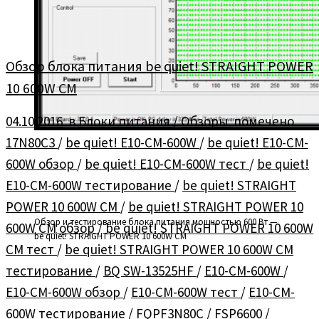
Обзор блока питания be quiet! STRAIGHT POWER
10 600W CM
04.10.2016
в
Блоки питания
/
Обзоры
помечено
17N80C3
/
be quiet! E10-CM-600W
/
be quiet! E10-CM-
600W обзор
/
be quiet! E10-CM-600W тест
/
be quiet!
E10-CM-600W тестирование
/
be quiet! STRAIGHT
POWER 10 600W CM
/
be quiet! STRAIGHT POWER 10
Обзор и тестирование блока питания мощностью 600 Вт —
600W CM обзор
/
be quiet! STRAIGHT POWER 10 600W
be quiet! STRAIGHT POWER 10 600W CM
CM тест
/
be quiet! STRAIGHT POWER 10 600W CM
тестирование
/
BQ SW-13525HF
/
E10-CM-600W
/
E10-CM-600W обзор
/
E10-CM-600W тест
/
E10-CM-
600W тестирование
/
FQPF3N80C
/
FSP6600
/