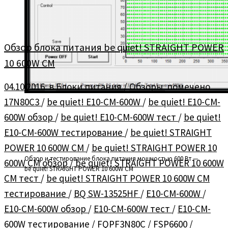
Обзор блока питания be quiet! STRAIGHT POWER
10 600W CM
04.10.2016
в
Блоки питания
/
Обзоры
помечено
17N80C3
/
be quiet! E10-CM-600W
/
be quiet! E10-CM-
600W обзор
/
be quiet! E10-CM-600W тест
/
be quiet!
E10-CM-600W тестирование
/
be quiet! STRAIGHT
POWER 10 600W CM
/
be quiet! STRAIGHT POWER 10
Обзор и тестирование блока питания мощностью 600 Вт —
600W CM обзор
/
be quiet! STRAIGHT POWER 10 600W
be quiet! STRAIGHT POWER 10 600W CM
CM тест
/
be quiet! STRAIGHT POWER 10 600W CM
тестирование
/
BQ SW-13525HF
/
E10-CM-600W
/
E10-CM-600W обзор
/
E10-CM-600W тест
/
E10-CM-
600W тестирование
/
FQPF3N80C
/
FSP6600
/