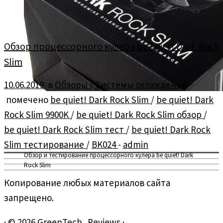
Обзор процессорного кулера be quiet! Dark Rock
Slim
10.06.2019
в
Обзоры
/
Системы охлаждения
помечено
be quiet! Dark Rock Slim
/
be quiet! Dark
Rock Slim 9900K
/
be quiet! Dark Rock Slim обзор
/
be quiet! Dark Rock Slim тест
/
be quiet! Dark Rock
Slim тестирование
/
BK024
-
admin
Обзор и тестирование процессорного кулера be quiet! Dark
Rock Slim
Копирование любых материалов сайта
запрещено.
·
© 2026
GreenTech_Reviews
·