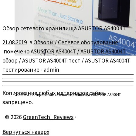
Обзор сетевого хранилища ASUSTOR AS4004T
21.08.2019
в
Обзоры
/
Сетевое оборудование
помечено
ASUSTOR AS4004T
/
ASUSTOR AS4004T
обзор
/
ASUSTOR AS4004T тест
/
ASUSTOR AS4004T
тестирование
-
admin
Копирование любых материалов сайта
Обзор и тестирование сетевого хранилища ASUSTOR AS4004T
запрещено.
·
© 2026
GreenTech_Reviews
·
Вернуться наверх