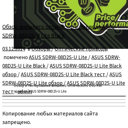
Обзор внешнего оптического привода ASUS
SDRW-08D2S-U Lite Black
03.12.2014
в
Обзоры
/
Оптические приводы
помечено
ASUS SDRW-08D2S-U Lite
/
ASUS SDRW-
08D2S-U Lite Black
/
ASUS SDRW-08D2S-U Lite Black
обзор
/
ASUS SDRW-08D2S-U Lite Black тест
/
ASUS
SDRW-08D2S-U Lite обзор
/
ASUS SDRW-08D2S-U Lite
Обзор и тестирование внешнего оптического DVD RW
тест
-
admin
привода ASUS SDRW-08D2S-U Lite.
Копирование любых материалов сайта
запрещено.