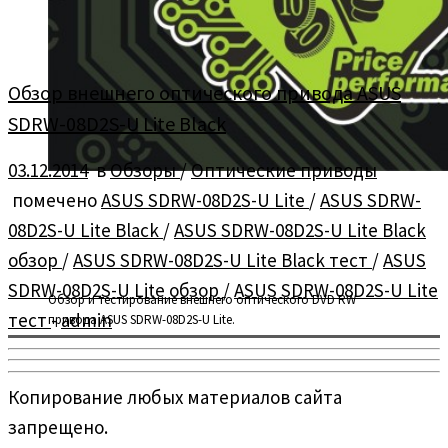
Обзор внешнего оптического привода ASUS
SDRW-08D2S-U Lite Black
03.12.2014
в
Обзоры
/
Оптические приводы
помечено
ASUS SDRW-08D2S-U Lite
/
ASUS SDRW-
08D2S-U Lite Black
/
ASUS SDRW-08D2S-U Lite Black
обзор
/
ASUS SDRW-08D2S-U Lite Black тест
/
ASUS
SDRW-08D2S-U Lite обзор
/
ASUS SDRW-08D2S-U Lite
Обзор и тестирование внешнего оптического DVD RW
тест
-
admin
привода ASUS SDRW-08D2S-U Lite.
Копирование любых материалов сайта
запрещено.