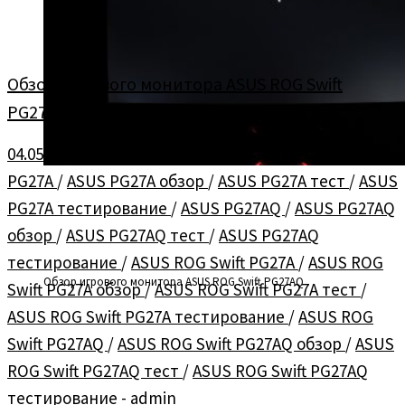
Обзор игрового монитора ASUS ROG Swift
PG27AQ
04.05.2016
в
Мониторы
/
Обзоры
помечено
ASUS
PG27A
/
ASUS PG27A обзор
/
ASUS PG27A тест
/
ASUS
PG27A тестирование
/
ASUS PG27AQ
/
ASUS PG27AQ
обзор
/
ASUS PG27AQ тест
/
ASUS PG27AQ
тестирование
/
ASUS ROG Swift PG27A
/
ASUS ROG
Обзор игрового монитора ASUS ROG Swift PG27AQ
Swift PG27A обзор
/
ASUS ROG Swift PG27A тест
/
ASUS ROG Swift PG27A тестирование
/
ASUS ROG
Swift PG27AQ
/
ASUS ROG Swift PG27AQ обзор
/
ASUS
ROG Swift PG27AQ тест
/
ASUS ROG Swift PG27AQ
тестирование
-
admin