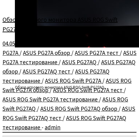
Обзор игрового монитора ASUS ROG Swift
PG27AQ
04.05.2016
в
Мониторы
/
Обзоры
помечено
ASUS
PG27A
/
ASUS PG27A обзор
/
ASUS PG27A тест
/
ASUS
PG27A тестирование
/
ASUS PG27AQ
/
ASUS PG27AQ
обзор
/
ASUS PG27AQ тест
/
ASUS PG27AQ
тестирование
/
ASUS ROG Swift PG27A
/
ASUS ROG
Обзор игрового монитора ASUS ROG Swift PG27AQ
Swift PG27A обзор
/
ASUS ROG Swift PG27A тест
/
ASUS ROG Swift PG27A тестирование
/
ASUS ROG
Swift PG27AQ
/
ASUS ROG Swift PG27AQ обзор
/
ASUS
ROG Swift PG27AQ тест
/
ASUS ROG Swift PG27AQ
тестирование
-
admin